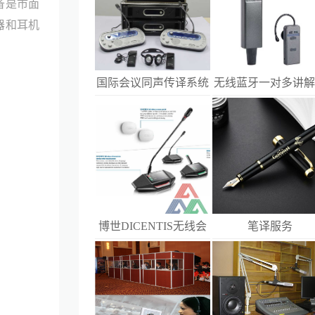
备是市面
器和耳机
国际会议同声传译系统
无线蓝牙一对多讲
话筒耳机
博世DICENTIS无线会
笔译服务
议话筒