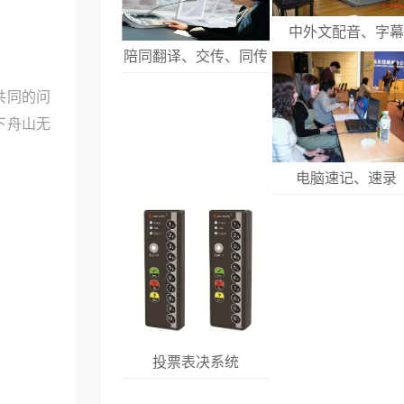
中外文配音、字
陪同翻译、交传、同传
共同的问
下舟山无
电脑速记、速录
投票表决系统