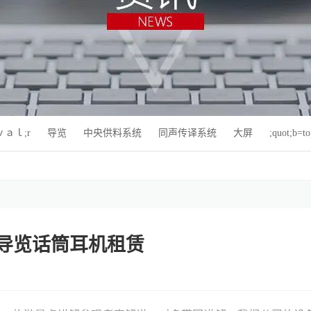
ｅｖａｌ;r
导览
中央供料系统
同声传译系统
大屏
;quot;b=t
导览话筒耳机租赁