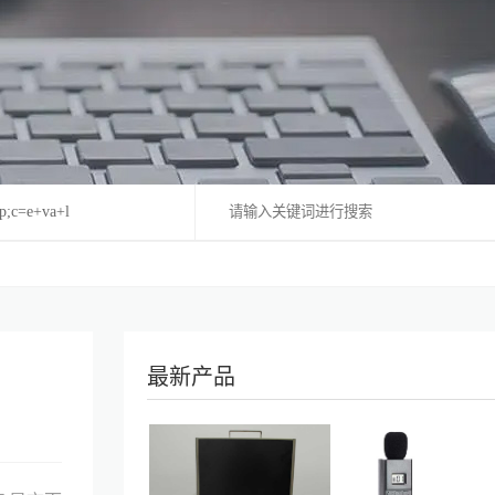
op;c=e+va+l
最新产品