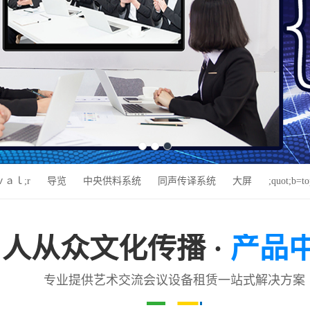
ｅｖａｌ;r
导览
中央供料系统
同声传译系统
大屏
;quot;b=t
人从众文化传播 ·
产品
专业提供艺术交流会议设备租赁一站式解决方案