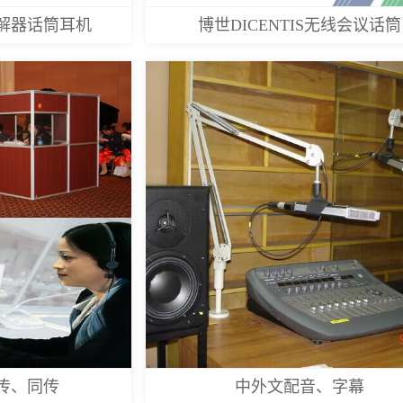
解器话筒耳机
博世DICENTIS无线会议话筒
传、同传
中外文配音、字幕