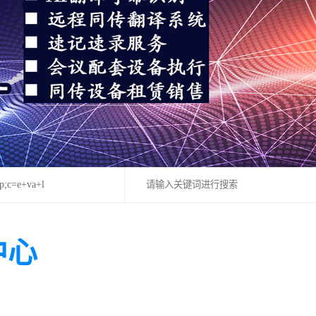
op;c=e+va+l
中心