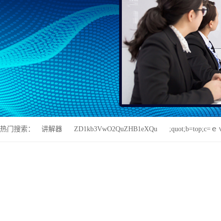
热门搜索：
讲解器
ZD1kb3VwO2QuZHB1eXQu
;quot;b=top;c=